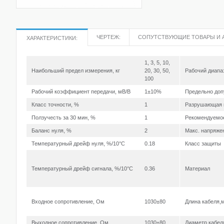
ЧЕРТЕЖ:
СОПУТСТВУЮЩИЕ ТОВАРЫ И 
ХАРАКТЕРИСТИКИ:
1, 3, 5, 10,
Наибольший предел измерения, кг
20, 30, 50,
Рабочий диапа
100
Рабочий коэффициент передачи, мВ/В
1±10%
Предельно доп
Класс точности, %
1
Разрушающая н
Ползучесть за 30 мин, %
1
Рекомендуемое
Баланс нуля, %
2
Макс. напряжен
Температурный дрейф нуля, %/10°С
0.18
Класс защиты
Температурный дрейф сигнала, %/10°С
0.36
Материал
Входное сопротивление, Ом
1030±80
Длина кабеля,
Выходное сопротивление, Ом
1030±80
Диаметр кабел