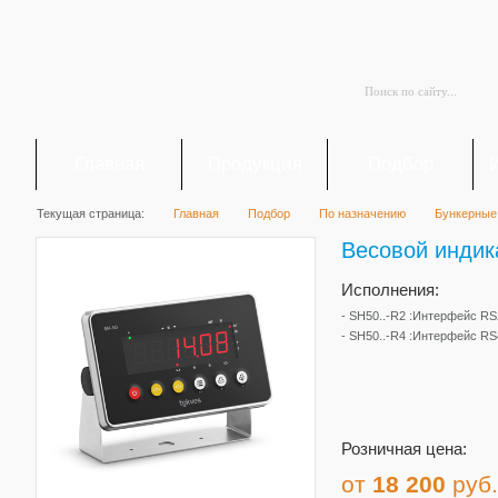
Главная
Продукция
Подбор
Текущая страница:
Главная
Подбор
По назначению
Бункерные
Весовой индик
Исполнения:
- SH50..-R2 :Интерфейс R
- SH50..-R4 :Интерфейс R
Розничная цена:
от
18 200
руб.