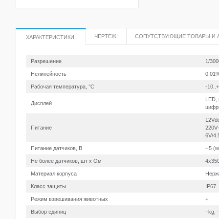
ЧЕРТЕЖ:
СОПУТСТВУЮЩИЕ ТОВАРЫ И 
ХАРАКТЕРИСТИКИ:
Разрешение
1/300
Нелинейность
0.01
Рабочая температура, °С
-10..
LED, 
Дисплей
цифр
12Vd
Питание
220V-
6V/4.
Питание датчиков, В
⎓5 (м
Не более датчиков, шт х Ом
4х350
Материал корпуса
Нерж
Класс защиты
IP67
Режим взвешивания животных
+
Выбор единиц
–kg, -