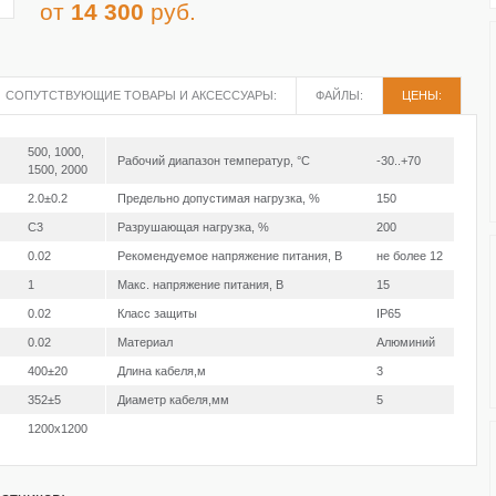
от
14 300
руб.
СОПУТСТВУЮЩИЕ ТОВАРЫ И АКСЕССУАРЫ:
ФАЙЛЫ:
ЦЕНЫ:
500, 1000,
Рабочий диапазон температур, °С
-30..+70
1500, 2000
2.0±0.2
Предельно допустимая нагрузка, %
150
C3
Разрушающая нагрузка, %
200
0.02
Рекомендуемое напряжение питания, В
не более 12
1
Макс. напряжение питания, В
15
0.02
Класс защиты
IP65
0.02
Материал
Алюминий
400±20
Длина кабеля,м
3
352±5
Диаметр кабеля,мм
5
1200х1200