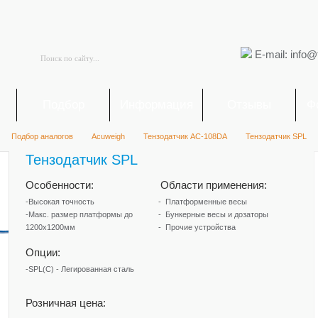
E-mail: info@
я
Подбор
Информация
Отзывы
Ф
Подбор аналогов
Acuweigh
Тензодатчик AC-108DA
Тензодатчик SPL
Тензодатчик SPL
Особенности:
Области применения:
-Высокая точность
Платформенные весы
-Макс. размер платформы до
Бункерные весы и дозаторы
1200х1200мм
Прочие устройства
Опции:
-SPL(C) - Легированная сталь
Розничная цена: