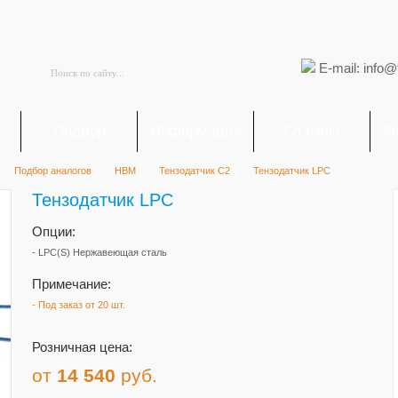
E-mail: info@
я
Подбор
Информация
Отзывы
Ф
Подбор аналогов
HBM
Тензодатчик C2
Тензодатчик LPC
Тензодатчик LPC
Опции:
-
LPC(S)
Нержавеющая сталь
Примечание:
- Под заказ от 20 шт.
Розничная цена:
от
14 540
руб.