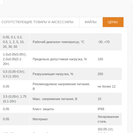
СОПУТСТВУЮЩИЕ ТОВАРЫ И АКСЕССУАРЫ:
ФАЙЛЫ:
ЦЕНЫ:
0.05, 0.1, 0.2,
0.5, 1, 2, 5, 10,
Рабочий диапазон температур, °С
-30..+70
20, 30, 50
1.0±0.05(0.05т);
2.0±0.05(0.1-
Предельно допустимая нагрузка, %
150
20т)
0,5 (0,05-0,5т);
Разрушающая нагрузка, %
200
0.3 (1-20т)
Рекомендуемое напряжение питания,
0.05
не более 12
В
3.5 (0,05т); 1.75
Макс. напряжение питания, В
15
(0.1-20т)
0.05
Класс защиты
IP68
Легированная
0.05
Материал
сталь
3(0.05-1т);