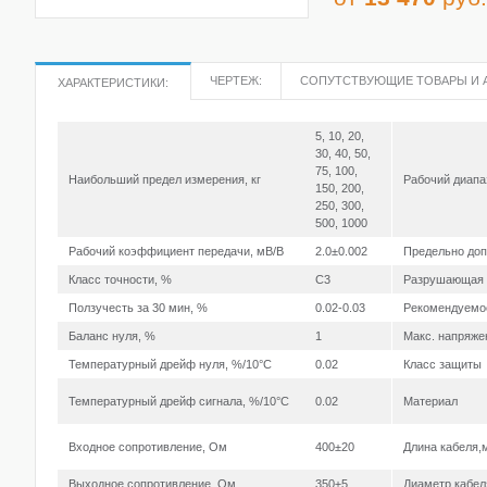
ЧЕРТЕЖ:
СОПУТСТВУЮЩИЕ ТОВАРЫ И 
ХАРАКТЕРИСТИКИ:
5, 10, 20,
30, 40, 50,
75, 100,
Наибольший предел измерения, кг
Рабочий диапа
150, 200,
250, 300,
500, 1000
Рабочий коэффициент передачи, мВ/В
2.0±0.002
Предельно доп
Класс точности, %
C3
Разрушающая 
Ползучесть за 30 мин, %
0.02-0.03
Рекомендуемое
Баланс нуля, %
1
Макс. напряже
Температурный дрейф нуля, %/10°С
0.02
Класс защиты
Температурный дрейф сигнала, %/10°С
0.02
Материал
Входное сопротивление, Ом
400±20
Длина кабеля,
Выходное сопротивление, Ом
350±5
Диаметр кабе