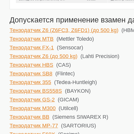
Допускается применение взамен да
Тензодатчик Z6 (Z6FC3, Z6FD1) (до 500 kg)
(HBM
Тензодатчик MTB
(Mettler Toledo)
Тензодатчик FX-1
(Sensocar)
Тензодатчик Z6 (до 500 kg)
(Lahti Precision)
Тензодатчик HBS
(CAS)
Тензодатчик SB8
(Flintec)
Тензодатчик 355
(Tedea-Huntleigh)
Тензодатчик BS558S
(BAYKON)
Тензодатчик GS-2
(GICAM)
Тензодатчик M300
(Utilcell)
Тензодатчик BB
(Siemens SIWAREX R)
Тензодатчик MP-77
(SARTORIUS)