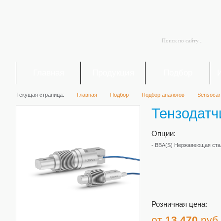
Главная
Продукция
Подбор
Текущая страница:
Главная
Подбор
Подбор аналогов
Sensocar
Тензодатч
Опции:
- BBA(S) Нержавеющая ста
Розничная цена:
от
13 470
руб.