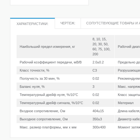
ЧЕРТЕЖ:
СОПУТСТВУЮЩИЕ ТОВАРЫ И 
ХАРАКТЕРИСТИКИ:
8, 10, 15,
20, 30, 50,
Наибольший предел измерения, кг
Рабочий диап
60, 75, 100,
200
Рабочий коэффициент передачи, мВ/В
2.0±0.2
Предельно до
Класс точности, %
C3
Разрушающая
Ползучесть за 30 мин, %
0.02
Рекомендуемо
Баланс нуля, %
3
Макс. напряж
Температурный дрейф нуля, %/10°С
0.02
Класс защит
Температурный дрейф сигнала, %/10°С
0.02
Материал
Входное сопротивление, Ом
404±15
Длина кабеля
Выходное сопротивление, Ом
350±3
Диаметр каб
Макс. размер платформы, мм х мм
300х400
Момент затяж