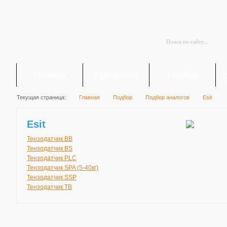
Главная
Продукция
Подбор
Текущая страница:
Главная
Подбор
Подбор аналогов
Esit
Esit
Тензодатчик BB
Тензодатчик BS
Тензодатчик PLC
Тензодатчик SPA (5-40кг)
Тензодатчик SSP
Тензодатчик TB