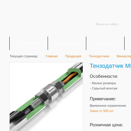
Главная
Продукция
Подбор
Текущая страница:
Главная
Продукция
Тензодатчики
Миниатюр
Тензодатчик M
Особенности:
- Малые размеры
- Скрытый монтаж
Примечание:
Временное ограничение
Заказ от 500 шт.
Розничная цена: