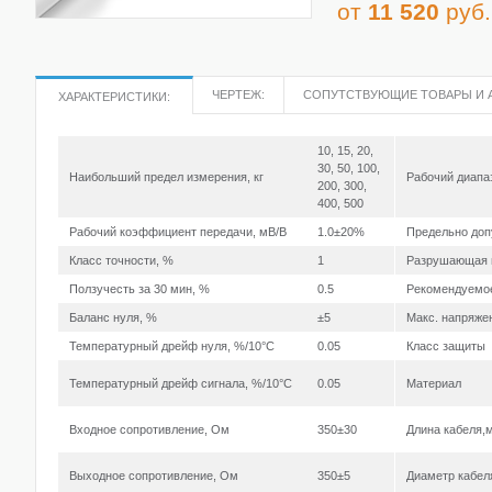
от
11 520
руб.
ЧЕРТЕЖ:
СОПУТСТВУЮЩИЕ ТОВАРЫ И 
ХАРАКТЕРИСТИКИ:
10, 15, 20,
30, 50, 100,
Наибольший предел измерения, кг
Рабочий диапа
200, 300,
400, 500
Рабочий коэффициент передачи, мВ/В
1.0±20%
Предельно доп
Класс точности, %
1
Разрушающая н
Ползучесть за 30 мин, %
0.5
Рекомендуемое
Баланс нуля, %
±5
Макс. напряжен
Температурный дрейф нуля, %/10°С
0.05
Класс защиты
Температурный дрейф сигнала, %/10°С
0.05
Материал
Входное сопротивление, Ом
350±30
Длина кабеля,
Выходное сопротивление, Ом
350±5
Диаметр кабел