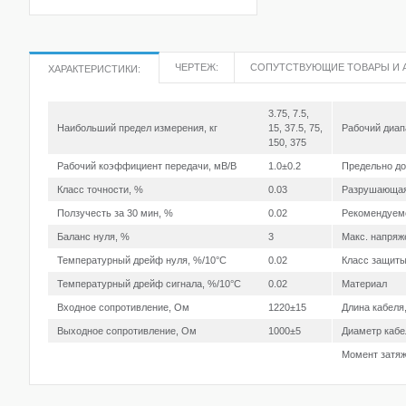
ЧЕРТЕЖ:
СОПУТСТВУЮЩИЕ ТОВАРЫ И 
ХАРАКТЕРИСТИКИ:
3.75, 7.5,
Наибольший предел измерения, кг
15, 37.5, 75,
Рабочий диап
150, 375
Рабочий коэффициент передачи, мВ/В
1.0±0.2
Предельно до
Класс точности, %
0.03
Разрушающая
Ползучесть за 30 мин, %
0.02
Рекомендуемо
Баланс нуля, %
3
Макс. напряж
Температурный дрейф нуля, %/10°С
0.02
Класс защит
Температурный дрейф сигнала, %/10°С
0.02
Материал
Входное сопротивление, Ом
1220±15
Длина кабеля
Выходное сопротивление, Ом
1000±5
Диаметр каб
Момент затяж