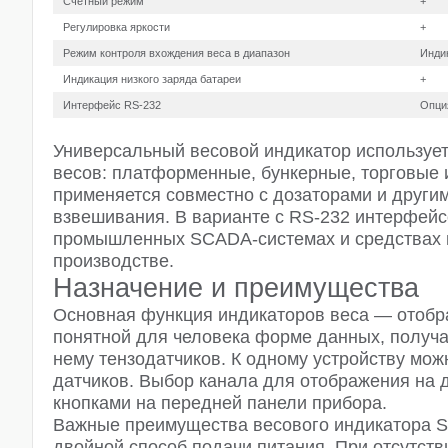
Cчетный режим
+
Регулировка яркости
+
Режим контроля вхождения веса в диапазон
Индик
Индикация низкого заряда батареи
+
Интерфейс RS-232
Опци
Универсальный весовой индикатор использует
весов: платформенные, бункерные, торговые 
применяется совместно с дозаторами и други
взвешивания. В варианте с RS-232 интерфейс
промышленных SCADA-системах и средствах к
производстве.
Назначение и преимущества
Основная функция индикаторов веса — отобр
понятной для человека форме данных, получ
нему тензодатчиков. К одному устройству мож
датчиков. Выбор канала для отображения на 
кнопками на передней панели прибора.
Важные преимущества весового индикатора S
двойной способ подачи питания. При отсутст