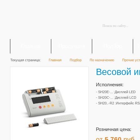
Главная
Продукция
Подбор
Текущая страница:
Главная
Подбор
По назначению
Прочие ус
Весовой и
Исполнения:
- SH20E-... :Дисплей LED
- SH20C-... :Дисплей LCD
- SH20..-R2 :Интерфейс R
Розничная цена:
от
5 760
руб.