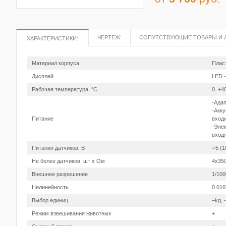
ЧЕРТЕЖ:
СОПУТСТВУЮЩИЕ ТОВАРЫ И 
ХАРАКТЕРИСТИКИ:
Материал корпуса
Плас
Дисплей
LED 
Рабочая температура, °С
0..+4
-Адап
-Акку
Питание
входи
-Элем
входя
Питания датчиков, В
⎓5 (1
Не более датчиков, шт х Ом
4х350
Внешнее разрешение
1/100
Нелинейность
0.01
Выбор единиц
–kg, -
Режим взвешивания животных
+