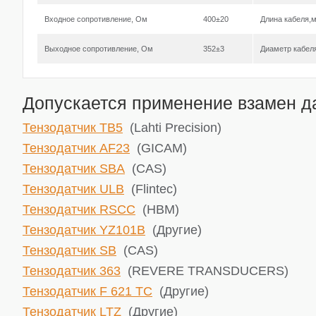
Входное сопротивление, Ом
400±20
Длина кабеля,
Выходное сопротивление, Ом
352±3
Диаметр кабел
Допускается применение взамен да
Тензодатчик TB5
(Lahti Precision)
Тензодатчик AF23
(GICAM)
Тензодатчик SBA
(CAS)
Тензодатчик ULB
(Flintec)
Тензодатчик RSCC
(HBM)
Тензодатчик YZ101B
(Другие)
Тензодатчик SB
(CAS)
Тензодатчик 363
(REVERE TRANSDUCERS)
Тензодатчик F 621 TC
(Другие)
Тензодатчик LTZ
(Другие)