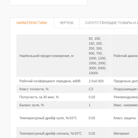
ХАРАКТЕРИСТИКИ:
ЧЕРТЕЖ:
СОПУТСТВУЮЩИЕ ТОВАРЫ И 
50, 100,
150, 200,
250, 300,
500, 750,
Наибольший предел измерения, кг
Рабочий диапаз
1000, 1200,
1500, 2000,
3000, 5000,
10000
Рабочий коэффициент передачи, мВ/В
2.0±0.003
Предельно доп
Класс точности, %
C3
Разрушающая н
Ползучесть за 30 мин, %
0.02
Рекомендуемое
Баланс нуля, %
1
Макс. напряжен
Температурный дрейф нуля, %/10°С
0.02
Класс защиты
Температурный дрейф сигнала, %/10°С
0.02
Материал