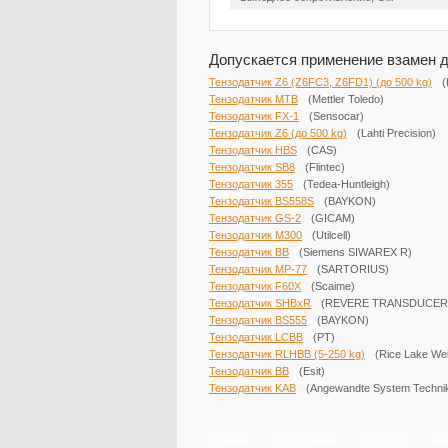
Допускается применение взамен д
Тензодатчик Z6 (Z6FC3, Z6FD1) (до 500 kg)
Тензодатчик MTB
(Mettler Toledo)
Тензодатчик FX-1
(Sensocar)
Тензодатчик Z6 (до 500 kg)
(Lahti Precision)
Тензодатчик HBS
(CAS)
Тензодатчик SB8
(Flintec)
Тензодатчик 355
(Tedea-Huntleigh)
Тензодатчик BS558S
(BAYKON)
Тензодатчик GS-2
(GICAM)
Тензодатчик M300
(Utilcell)
Тензодатчик BB
(Siemens SIWAREX R)
Тензодатчик MP-77
(SARTORIUS)
Тензодатчик F60X
(Scaime)
Тензодатчик SHBxR
(REVERE TRANSDUCER
Тензодатчик BS555
(BAYKON)
Тензодатчик LCBB
(PT)
Тензодатчик RLHBB (5-250 kg)
(Rice Lake ​We
Тензодатчик BB
(Esit)
Тензодатчик KAB
(Angewandte System Techni
Главная
Продукция
Подбор
Ин