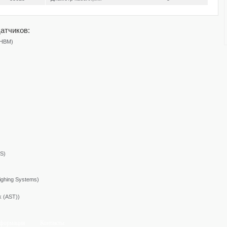
атчиков:
(HBM)
S)
ighing Systems)
k (AST))
формация
Контакты