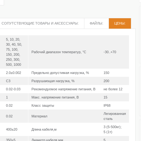
СОПУТСТВУЮЩИЕ ТОВАРЫ И АКСЕССУАРЫ:
ФАЙЛЫ:
ЦЕНЫ:
5, 10, 20,
30, 40, 50,
75, 100,
Рабочий диапазон температур, °С
-30..+70
150, 200,
250, 300,
500, 1000
2.0±0.002
Предельно допустимая нагрузка, %
150
C3
Разрушающая нагрузка, %
200
0.02-0.03
Рекомендуемое напряжение питания, В
не более 12
1
Макс. напряжение питания, В
15
0.02
Класс защиты
IP68
Легированная
0.02
Материал
сталь
3 (5-500кг);
400±20
Длина кабеля,м
5 (1т)
350±5
Диаметр кабеля,мм
5