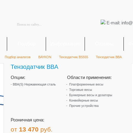
E-mail: info@
я
Подбор
Информация
Отзывы
Ф
Подбор аналогов
BAYKON
Тензодатчик BS555
Тензодатчик BBA
Тензодатчик BBA
Опции:
Области применения:
- BBA(S) Нержавеющая сталь
Платформенные весы
Торговые весы
Бункерные весы и дозаторы
Конвейерные весы
Прочие устройства
Розничная цена:
от
13 470
руб.