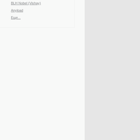
BLH Nobel (Vishay)
Anyload
Еще...