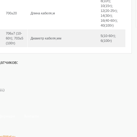
8(10т);
10(15т);
12(20-25т);
700±20
Длина кабеля,м
14(30т);
16(40-60т);
40(100т)
706±7 (10-
5(10-60т);
60т); 703±5
Диаметр кабеля,мм
6(100т)
(100т)
атчиков:
LL)
формация
Контакты