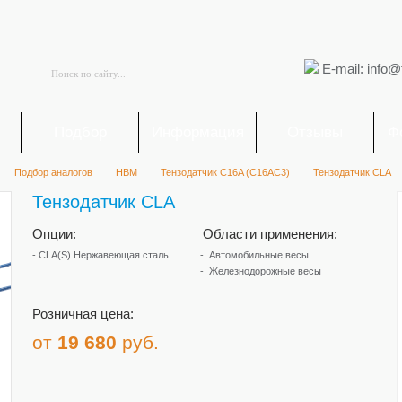
E-mail: info@
я
Подбор
Информация
Отзывы
Ф
Подбор аналогов
HBM
Тензодатчик C16A (C16AC3)
Тензодатчик CLA
Тензодатчик CLA
Опции:
Области применения:
- CLA(S) Нержавеющая сталь
Автомобильные весы
Железнодорожные весы
Розничная цена:
от
19 680
руб.