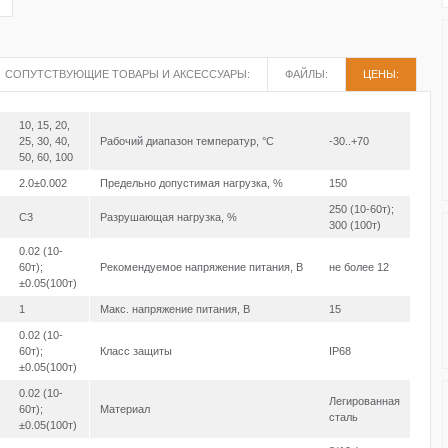
СОПУТСТВУЮЩИЕ ТОВАРЫ И АКСЕССУАРЫ:
ФАЙЛЫ:
ЦЕНЫ:
10, 15, 20,
25, 30, 40,
Рабочий диапазон температур, °С
-30..+70
50, 60, 100
2.0±0.002
Предельно допустимая нагрузка, %
150
250 (10-60т);
C3
Разрушающая нагрузка, %
300 (100т)
0.02 (10-
60т);
Рекомендуемое напряжение питания, В
не более 12
±0.05(100т)
1
Макс. напряжение питания, В
15
0.02 (10-
60т);
Класс защиты
IP68
±0.05(100т)
0.02 (10-
Легированная
60т);
Материал
сталь
±0.05(100т)