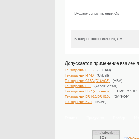
Входное сопротивление, Ом
Выходное сопротивление, Ом
Допускается применение взамен д
Тензодатчик COL2
(GICAM)
Тензодатчик M740
(Utilcell)
Тензодатчик C16A (C16AC3)
(HBM)
Тензодатчик ССI
(Ascell Sensor)
Тензодатчик ELC (колонный)
(EUROLOADCE
Тензодатчик BR 016/BR 016L
(BAYKON)
Тензодатчик NC4
(Mavin)
Главная
Продукция
Подбор
Ин