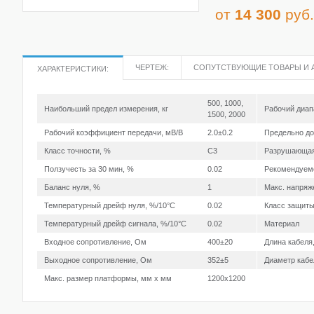
от
14 300
руб.
ЧЕРТЕЖ:
СОПУТСТВУЮЩИЕ ТОВАРЫ И 
ХАРАКТЕРИСТИКИ:
500, 1000,
Наибольший предел измерения, кг
Рабочий диап
1500, 2000
Рабочий коэффициент передачи, мВ/В
2.0±0.2
Предельно до
Класс точности, %
C3
Разрушающая
Ползучесть за 30 мин, %
0.02
Рекомендуемо
Баланс нуля, %
1
Макс. напряж
Температурный дрейф нуля, %/10°С
0.02
Класс защит
Температурный дрейф сигнала, %/10°С
0.02
Материал
Входное сопротивление, Ом
400±20
Длина кабеля
Выходное сопротивление, Ом
352±5
Диаметр каб
Макс. размер платформы, мм х мм
1200х1200