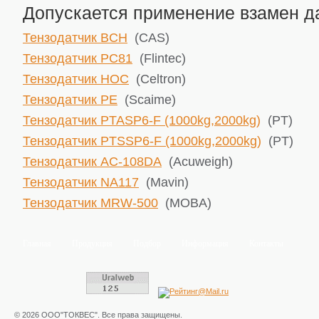
Допускается применение взамен да
Тензодатчик BCH
(CAS)
Тензодатчик PC81
(Flintec)
Тензодатчик HOC
(Celtron)
Тензодатчик PE
(Scaime)
Тензодатчик PTASP6-F (1000kg,2000kg)
(PT)
Тензодатчик PTSSP6-F (1000kg,2000kg)
(PT)
Тензодатчик AC-108DA
(Acuweigh)
Тензодатчик NA117
(Mavin)
Тензодатчик MRW-500
(MOBA)
Главная
Продукция
Подбор
Информация
Контакты
© 2026 ООО"ТОКВЕС". Все права защищены.