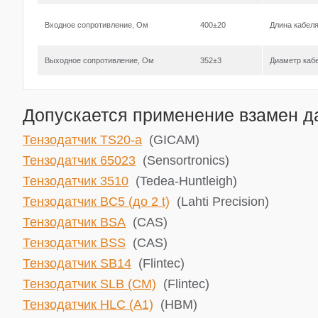
Входное сопротивление, Ом
400±20
Длина кабел
Выходное сопротивление, Ом
352±3
Диаметр каб
Допускается применение взамен да
Тензодатчик TS20-a
(GICAM)
Тензодатчик 65023
(Sensortronics)
Тензодатчик 3510
(Tedea-Huntleigh)
Тензодатчик BC5 (до 2 t)
(Lahti Precision)
Тензодатчик BSA
(CAS)
Тензодатчик BSS
(CAS)
Тензодатчик SB14
(Flintec)
Тензодатчик SLB (CM)
(Flintec)
Тензодатчик HLC (A1)
(HBM)