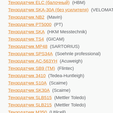
Тензодатчик ELC (балочный)
(HBM)
Тензодатчик SKA-30A (без усилителя)
(VELOMAT 
Тензодатчик NB2
(Mavin)
Тензодатчик PT5000
(PT)
Тензодатчик SKA
(HKM Messtechnik)
Тензодатчик TS4
(GICAM)
Тензодатчик MP48
(SARTORIUS)
Тензодатчик SPS34A
(Soehnle professional)
Тензодатчик AC-563YH
(Acuweigh)
Тензодатчик SB9 (TM)
(Flintec)
Тензодатчик 3410
(Tedea-Huntleigh)
Тензодатчик S10A
(Scaime)
Тензодатчик SK30A
(Scaime)
Тензодатчик SLB515
(Mettler Toledo)
Тензодатчик SLB215
(Mettler Toledo)
Тензодатчик М350
(Utilcell)