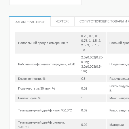
ЧЕРТЕЖ:
СОПУТСТВУЮЩИЕ ТОВАРЫ И 
ХАРАКТЕРИСТИКИ:
0.25, 0.3, 0.5,
0.75, 1, 1.5, 2,
Наибольший предел измерения, т
Рабочий диап
2.5, 3, 5, 7.5,
10
2.0±0.002(0.25-
0.3т);
Рабочий коэффициент передачи, мВ/В
Предельно д
3.0±0.003(0.5-
10т)
Класс точности, %
C3
Разрушающая
Рекомендуем
Ползучесть за 30 мин, %
0.02
В
Баланс нуля, %
1
Макс. напряж
Температурный дрейф нуля, %/10°С
0.02
Класс защит
Температурный дрейф сигнала,
0.02
Материал
%/10°С