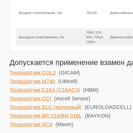
Входное сопротивление, Ом
700±20
Длина кабеля,
706±7 (10-
Выходное сопротивление, Ом
60т); 703±5
Диаметр кабе
(100т)
Допускается применение взамен да
Тензодатчик COL2
(GICAM)
Тензодатчик M740
(Utilcell)
Тензодатчик C16A (C16AC3)
(HBM)
Тензодатчик ССI
(Ascell Sensor)
Тензодатчик ELC (колонный)
(EUROLOADCELL)
Тензодатчик BR 016/BR 016L
(BAYKON)
Тензодатчик NC4
(Mavin)