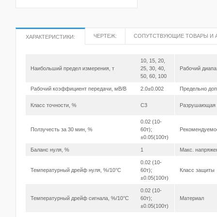
ЧЕРТЕЖ:
СОПУТСТВУЮЩИЕ ТОВАРЫ И 
ХАРАКТЕРИСТИКИ:
10, 15, 20,
Наибольший предел измерения, т
25, 30, 40,
Рабочий диапа
50, 60, 100
Рабочий коэффициент передачи, мВ/В
2.0±0.002
Предельно доп
Класс точности, %
C3
Разрушающая 
0.02 (10-
Ползучесть за 30 мин, %
60т);
Рекомендуемое
±0.05(100т)
Баланс нуля, %
1
Макс. напряже
0.02 (10-
Температурный дрейф нуля, %/10°С
60т);
Класс защиты
±0.05(100т)
0.02 (10-
Температурный дрейф сигнала, %/10°С
60т);
Материал
±0.05(100т)