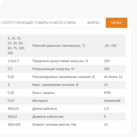
СОПУТСТВУЮЩИЕ ТОВАРЫ И АКСЕССУАРЫ:
ФАЙЛЫ:
ЦЕНЫ:
8, 10, 15,
20, 30, 50,
Рабочий диапазон температур, °С
-20..+50
60, 75, 100,
200
2.0±0.2
Предельно допустимая нагрузка, %
150
C3
Разрушающая нагрузка, %
300
0.02
Рекомендуемое напряжение питания, В
не более 12
3
Макс. напряжение питания, В
15
0.02
Класс защиты
IP65
0.02
Материал
Алюминий
404±15
Длина кабеля,м
1.8
350±3
Диаметр кабеля,мм
5
300х400
Момент затяжки винтов, Нм
10