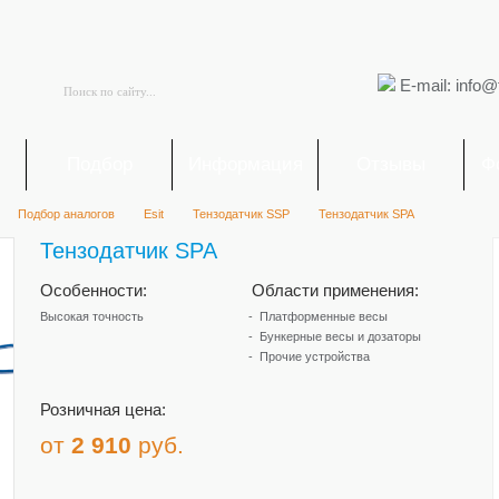
E-mail: info@
я
Подбор
Информация
Отзывы
Ф
Подбор аналогов
Esit
Тензодатчик SSP
Тензодатчик SPA
Тензодатчик SPA
Особенности:
Области применения:
Высокая точность
Платформенные весы
Бункерные весы и дозаторы
Прочие устройства
Розничная цена:
от
2 910
руб.