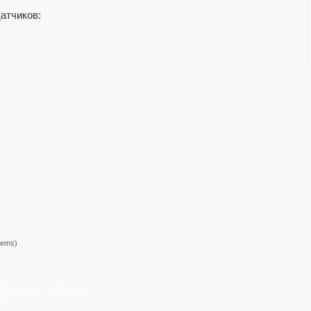
атчиков:
tems)
формация
Контакты