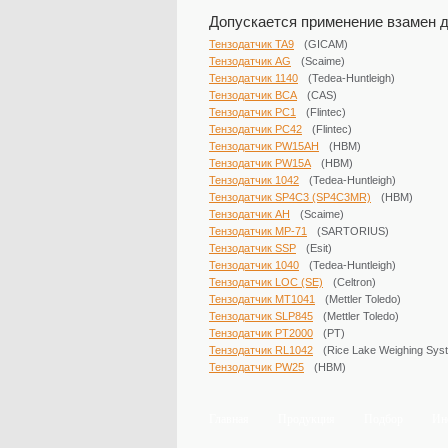
Допускается применение взамен д
Тензодатчик TA9
(GICAM)
Тензодатчик AG
(Scaime)
Тензодатчик 1140
(Tedea-Huntleigh)
Тензодатчик BCA
(CAS)
Тензодатчик PC1
(Flintec)
Тензодатчик PC42
(Flintec)
Тензодатчик PW15AH
(HBM)
Тензодатчик PW15A
(HBM)
Тензодатчик 1042
(Tedea-Huntleigh)
Тензодатчик SP4C3 (SP4C3MR)
(HBM)
Тензодатчик AH
(Scaime)
Тензодатчик MP-71
(SARTORIUS)
Тензодатчик SSP
(Esit)
Тензодатчик 1040
(Tedea-Huntleigh)
Тензодатчик LOC (SE)
(Celtron)
Тензодатчик MT1041
(Mettler Toledo)
Тензодатчик SLP845
(Mettler Toledo)
Тензодатчик PT2000
(PT)
Тензодатчик RL1042
(Rice Lake ​Weighing Sys
Тензодатчик PW25
(HBM)
Главная
Продукция
Подбор
Ин