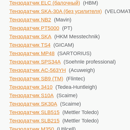
Тензодатчик ELC (балочный)
(HBM)
Тензодатчик SKA-30A (без усилителя)
(VELOMAT 
Тензодатчик NB2
(Mavin)
Тензодатчик PT5000
(PT)
Тензодатчик SKA
(HKM Messtechnik)
Тензодатчик TS4
(GICAM)
Тензодатчик MP48
(SARTORIUS)
Тензодатчик SPS34A
(Soehnle professional)
Тензодатчик AC-563YH
(Acuweigh)
Тензодатчик SB9 (TM)
(Flintec)
Тензодатчик 3410
(Tedea-Huntleigh)
Тензодатчик S10A
(Scaime)
Тензодатчик SK30A
(Scaime)
Тензодатчик SLB515
(Mettler Toledo)
Тензодатчик SLB215
(Mettler Toledo)
Тензодатчик М350
(Utilcell)