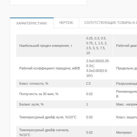
ЧЕРТЕЖ:
СОПУТСТВУЮЩИЕ ТОВАРЫ И 
ХАРАКТЕРИСТИКИ:
0.25, 0.3, 0.5,
0.75, 1, 1.5, 2,
Наибольший предел измерения, т
Рабочий диап
2.5, 3, 5, 7.5,
10
2.0±0.002(0.25-
0.3т);
Рабочий коэффициент передачи, мВ/В
Предельно д
3.0±0.003(0.5-
10т)
Класс точности, %
C3
Разрушающая
Рекомендуем
Ползучесть за 30 мин, %
0.02
В
Баланс нуля, %
1
Макс. напряж
Температурный дрейф нуля, %/10°С
0.02
Класс защит
Температурный дрейф сигнала,
0.02
Материал
%/10°С