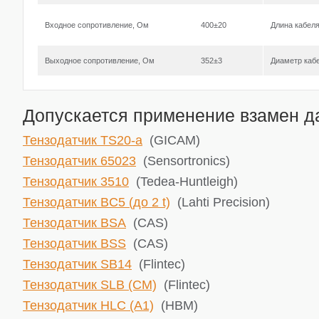
Входное сопротивление, Ом
400±20
Длина кабел
Выходное сопротивление, Ом
352±3
Диаметр каб
Допускается применение взамен да
Тензодатчик TS20-a
(GICAM)
Тензодатчик 65023
(Sensortronics)
Тензодатчик 3510
(Tedea-Huntleigh)
Тензодатчик BC5 (до 2 t)
(Lahti Precision)
Тензодатчик BSA
(CAS)
Тензодатчик BSS
(CAS)
Тензодатчик SB14
(Flintec)
Тензодатчик SLB (CM)
(Flintec)
Тензодатчик HLC (A1)
(HBM)