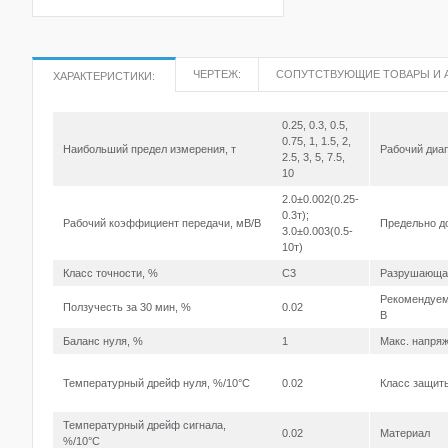
ЧЕРТЕЖ:
СОПУТСТВУЮЩИЕ ТОВАРЫ И 
ХАРАКТЕРИСТИКИ:
0.25, 0.3, 0.5,
0.75, 1, 1.5, 2,
Наибольший предел измерения, т
Рабочий диап
2.5, 3, 5, 7.5,
10
2.0±0.002(0.25-
0.3т);
Рабочий коэффициент передачи, мВ/В
Предельно д
3.0±0.003(0.5-
10т)
Класс точности, %
C3
Разрушающая
Рекомендуем
Ползучесть за 30 мин, %
0.02
В
Баланс нуля, %
1
Макс. напряж
Температурный дрейф нуля, %/10°С
0.02
Класс защит
Температурный дрейф сигнала,
0.02
Материал
%/10°С