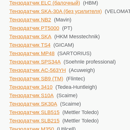
Тензодатчик ELC (балочный)
(HBM)
Тензодатчик SKA-30A (без усилителя)
(VELOMAT 
Тензодатчик NB2
(Mavin)
Тензодатчик PT5000
(PT)
Тензодатчик SKA
(HKM Messtechnik)
Тензодатчик TS4
(GICAM)
Тензодатчик MP48
(SARTORIUS)
Тензодатчик SPS34A
(Soehnle professional)
Тензодатчик AC-563YH
(Acuweigh)
Тензодатчик SB9 (TM)
(Flintec)
Тензодатчик 3410
(Tedea-Huntleigh)
Тензодатчик S10A
(Scaime)
Тензодатчик SK30A
(Scaime)
Тензодатчик SLB515
(Mettler Toledo)
Тензодатчик SLB215
(Mettler Toledo)
Тензодатчик М350
(Utilcell)