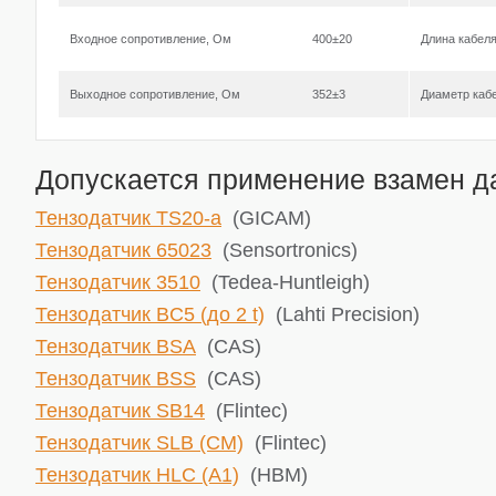
Входное сопротивление, Ом
400±20
Длина кабел
Выходное сопротивление, Ом
352±3
Диаметр каб
Допускается применение взамен да
Тензодатчик TS20-a
(GICAM)
Тензодатчик 65023
(Sensortronics)
Тензодатчик 3510
(Tedea-Huntleigh)
Тензодатчик BC5 (до 2 t)
(Lahti Precision)
Тензодатчик BSA
(CAS)
Тензодатчик BSS
(CAS)
Тензодатчик SB14
(Flintec)
Тензодатчик SLB (CM)
(Flintec)
Тензодатчик HLC (A1)
(HBM)