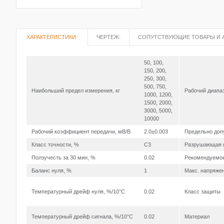
ХАРАКТЕРИСТИКИ:
ЧЕРТЕЖ:
СОПУТСТВУЮЩИЕ ТОВАРЫ И 
50, 100,
150, 200,
250, 300,
500, 750,
Наибольший предел измерения, кг
Рабочий диапаз
1000, 1200,
1500, 2000,
3000, 5000,
10000
Рабочий коэффициент передачи, мВ/В
2.0±0.003
Предельно доп
Класс точности, %
C3
Разрушающая н
Ползучесть за 30 мин, %
0.02
Рекомендуемое
Баланс нуля, %
1
Макс. напряжен
Температурный дрейф нуля, %/10°С
0.02
Класс защиты
Температурный дрейф сигнала, %/10°С
0.02
Материал