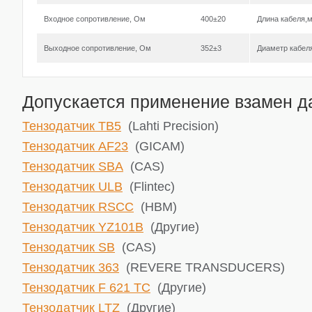
Входное сопротивление, Ом
400±20
Длина кабеля,
Выходное сопротивление, Ом
352±3
Диаметр кабел
Допускается применение взамен да
Тензодатчик TB5
(Lahti Precision)
Тензодатчик AF23
(GICAM)
Тензодатчик SBA
(CAS)
Тензодатчик ULB
(Flintec)
Тензодатчик RSCC
(HBM)
Тензодатчик YZ101B
(Другие)
Тензодатчик SB
(CAS)
Тензодатчик 363
(REVERE TRANSDUCERS)
Тензодатчик F 621 TC
(Другие)
Тензодатчик LTZ
(Другие)