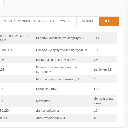
СОПУТСТВУЮЩИЕ ТОВАРЫ И АКСЕССУАРЫ:
ФАЙЛЫ:
ЦЕНЫ:
0(14), 50(23), 60(27),
Рабочий диапазон температур, °С
-30..+70
5(34)
.0±0.003
Предельно допустимая нагрузка, %
150
.05
Разрушающая нагрузка, %
250
Рекомендуемое напряжение
.02
не более 12
питания, В
Макс. напряжение питания, В
15
.02
Класс защиты
IP68
Легированная
.02
Материал
сталь
50±20
Длина кабеля,м
12
03±3
Диаметр кабеля,мм
6