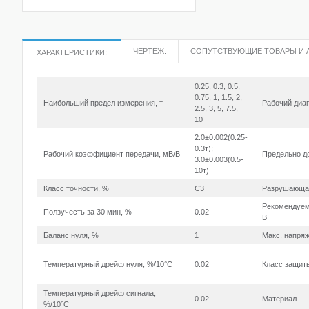
ЧЕРТЕЖ:
СОПУТСТВУЮЩИЕ ТОВАРЫ И 
ХАРАКТЕРИСТИКИ:
0.25, 0.3, 0.5,
0.75, 1, 1.5, 2,
Наибольший предел измерения, т
Рабочий диап
2.5, 3, 5, 7.5,
10
2.0±0.002(0.25-
0.3т);
Рабочий коэффициент передачи, мВ/В
Предельно д
3.0±0.003(0.5-
10т)
Класс точности, %
C3
Разрушающая
Рекомендуем
Ползучесть за 30 мин, %
0.02
В
Баланс нуля, %
1
Макс. напряж
Температурный дрейф нуля, %/10°С
0.02
Класс защит
Температурный дрейф сигнала,
0.02
Материал
%/10°С