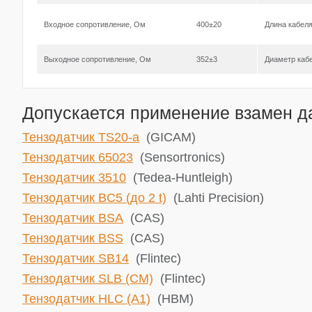
Входное сопротивление, Ом
400±20
Длина кабел
Выходное сопротивление, Ом
352±3
Диаметр каб
Допускается применение взамен да
Тензодатчик TS20-a
(GICAM)
Тензодатчик 65023
(Sensortronics)
Тензодатчик 3510
(Tedea-Huntleigh)
Тензодатчик BC5 (до 2 t)
(Lahti Precision)
Тензодатчик BSA
(CAS)
Тензодатчик BSS
(CAS)
Тензодатчик SB14
(Flintec)
Тензодатчик SLB (CM)
(Flintec)
Тензодатчик HLC (A1)
(HBM)