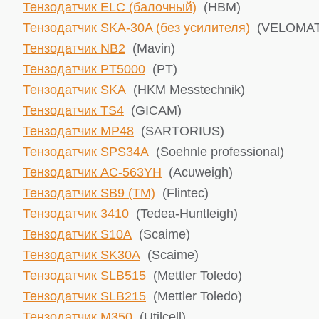
Тензодатчик ELC (балочный)
(HBM)
Тензодатчик SKA-30A (без усилителя)
(VELOMAT 
Тензодатчик NB2
(Mavin)
Тензодатчик PT5000
(PT)
Тензодатчик SKA
(HKM Messtechnik)
Тензодатчик TS4
(GICAM)
Тензодатчик MP48
(SARTORIUS)
Тензодатчик SPS34A
(Soehnle professional)
Тензодатчик AC-563YH
(Acuweigh)
Тензодатчик SB9 (TM)
(Flintec)
Тензодатчик 3410
(Tedea-Huntleigh)
Тензодатчик S10A
(Scaime)
Тензодатчик SK30A
(Scaime)
Тензодатчик SLB515
(Mettler Toledo)
Тензодатчик SLB215
(Mettler Toledo)
Тензодатчик М350
(Utilcell)