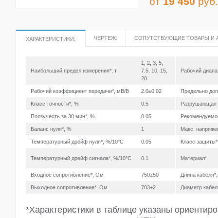
от
19 450
руб.
ЧЕРТЕЖ:
СОПУТСТВУЮЩИЕ ТОВАРЫ И 
ХАРАКТЕРИСТИКИ:
1, 2, 3, 5,
Наибольший предел измерения*, т
7.5, 10, 15,
Рабочий диапа
20
Рабочий коэффициент передачи*, мВ/В
2.0±0.02
Предельно доп
Класс точности*, %
0.5
Разрушающая н
Ползучесть за 30 мин*, %
0.05
Рекомендуемое
Баланс нуля*, %
1
Макс. напряжен
Температурный дрейф нуля*, %/10°С
0.05
Класс защиты*
Температурный дрейф сигнала*, %/10°С
0.1
Материал*
Входное сопротивление*, Ом
750±50
Длина кабеля*
Выходное сопротивление*, Ом
703±2
Диаметр кабел
*Характеристики в таблице указаны ориентир