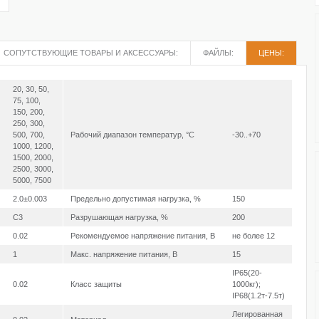
СОПУТСТВУЮЩИЕ ТОВАРЫ И АКСЕССУАРЫ:
ФАЙЛЫ:
ЦЕНЫ:
20, 30, 50,
75, 100,
150, 200,
250, 300,
500, 700,
Рабочий диапазон температур, °С
-30..+70
1000, 1200,
1500, 2000,
2500, 3000,
5000, 7500
2.0±0.003
Предельно допустимая нагрузка, %
150
C3
Разрушающая нагрузка, %
200
0.02
Рекомендуемое напряжение питания, В
не более 12
1
Макс. напряжение питания, В
15
IP65(20-
0.02
Класс защиты
1000кг);
IP68(1.2т-7.5т)
Легированная