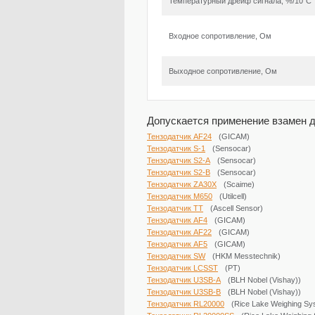
Температурный дрейф сигнала, %/10°С
Входное сопротивление, Ом
Выходное сопротивление, Ом
Допускается применение взамен д
Тензодатчик AF24
(GICAM)
Тензодатчик S-1
(Sensocar)
Тензодатчик S2-A
(Sensocar)
Тензодатчик S2-B
(Sensocar)
Тензодатчик ZA30X
(Scaime)
Тензодатчик М650
(Utilcell)
Тензодатчик TT
(Ascell Sensor)
Тензодатчик AF4
(GICAM)
Тензодатчик AF22
(GICAM)
Тензодатчик AF5
(GICAM)
Тензодатчик SW
(HKM Messtechnik)
Тензодатчик LCSST
(PT)
Тензодатчик U3SB-A
(BLH Nobel (Vishay))
Тензодатчик U3SB-B
(BLH Nobel (Vishay))
Тензодатчик RL20000
(Rice Lake ​Weighing Sy