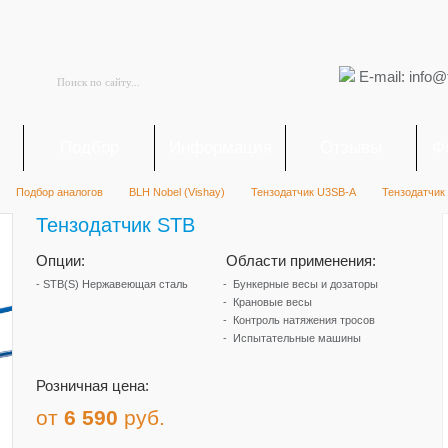
E-mail: info@
я
Подбор
Информация
Отзывы
Ф
Подбор аналогов
BLH Nobel (Vishay)
Тензодатчик U3SB-A
Тензодатчик
Тензодатчик STB
Опции:
Области применения:
- STB(S) Нержавеющая сталь
Бункерные весы и дозаторы
Крановые весы
Контроль натяжения тросов
Испытательные машины
Розничная цена:
от
6 590
руб.