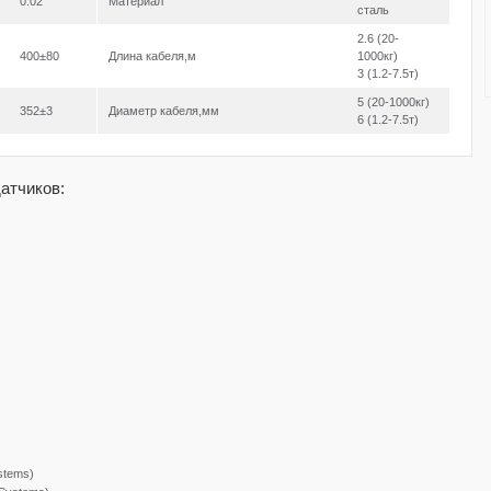
0.02
Материал
сталь
2.6 (20-
400±80
Длина кабеля,м
1000кг)
3 (1.2-7.5т)
5 (20-1000кг)
352±3
Диаметр кабеля,мм
6 (1.2-7.5т)
атчиков:
stems)