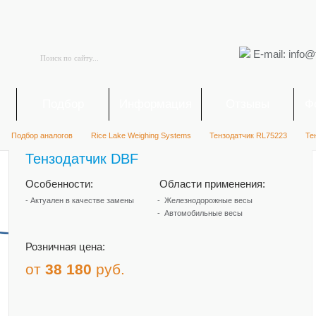
E-mail: info@
я
Подбор
Информация
Отзывы
Ф
Подбор аналогов
Rice Lake ​Weighing Systems
Тензодатчик RL75223
Те
Тензодатчик DBF
Особенности:
Области применения:
- Актуален в качестве замены
Железнодорожные весы
Автомобильные весы
Розничная цена:
от
38 180
руб.