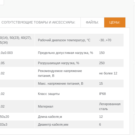
СОПУТСТВУЮЩИЕ ТОВАРЫ И АКСЕССУАРЫ:
ФАЙЛЫ:
ЦЕНЫ:
0(14), 50(23), 60(27),
Рабочий диапазон температур, °С
-30..+70
5(34)
.0±0.003
Предельно допустимая нагрузка, %
150
.05
Разрушающая нагрузка, %
250
Рекомендуемое напряжение
.02
не более 12
питания, В
Макс. напряжение питания, В
15
.02
Класс защиты
IP68
Легированная
.02
Материал
сталь
50±20
Длина кабеля,м
12
03±3
Диаметр кабеля,мм
6