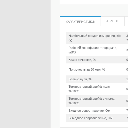
ЧЕРТЕЖ:
ХАРАКТЕРИСТИКИ:
Наибольший предел измерения, klb
3
(т)
7
Рабочий коэффициент передачи,
3
мВ/В
Класс точности, %
0
Ползучесть за 30 мин, %
0
Баланс нуля, %
1
Температурный дрейф нуля,
0
%/10°С
Температурный дрейф сигнала,
0
%/10°С
Входное сопротивление, Ом
7
Выходное сопротивление, Ом
7